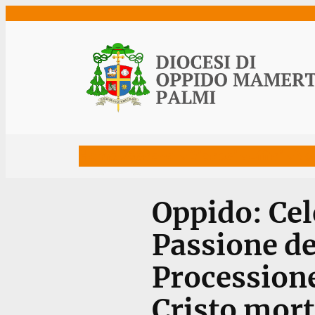
Vai
al
contenuto
Home
Vescovo
Diocesi
Uffici
Ne
Oppido: Cel
Passione de
Processione
Cristo mort