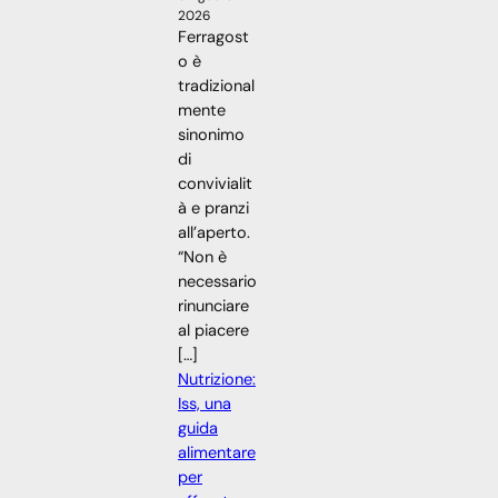
2026
Ferragost
o è
tradizional
mente
sinonimo
di
convivialit
à e pranzi
all’aperto.
“Non è
necessario
rinunciare
al piacere
[…]
Nutrizione:
Iss, una
guida
alimentare
per