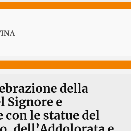
ws
Media
Documenti
Acqua Viva News
Contat
ebrazione della
l Signore e
 con le statue del
o, dell’Addolorata e