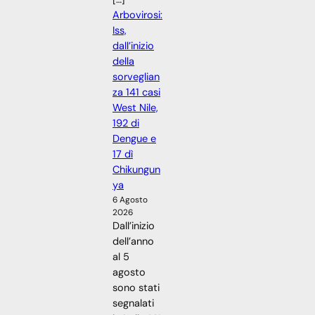
Arbovirosi:
Iss,
dall’inizio
della
sorveglian
za 141 casi
West Nile,
192 di
Dengue e
17 dì
Chikungun
ya
6 Agosto
2026
Dall’inizio
dell’anno
al 5
agosto
sono stati
segnalati