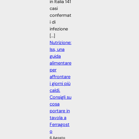
in Italia 141
casi
confermat
i di
infezione
[…]
Nutrizione:
Iss, una
guida
alimentare
per
affrontare
i giorni più
caldi.
Consigli su
cosa
portare in
tavola a
Ferragost
o
6 Agosto