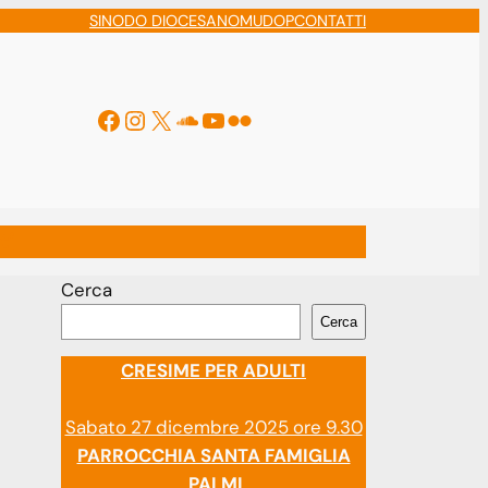
SINODO DIOCESANO
MUDOP
CONTATTI
Facebook
Instagram
X
Soundcloud
YouTube
Flickr
ti
Cerca
Cerca
CRESIME PER ADULTI
Sabato 27 dicembre 2025 ore 9.30
PARROCCHIA SANTA FAMIGLIA
PALMI