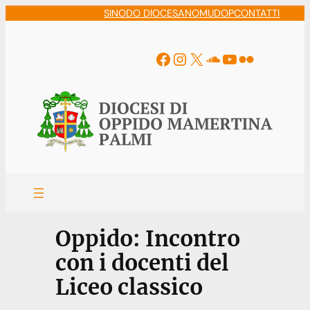
Vai
SINODO DIOCESANO
MUDOP
CONTATTI
al
contenuto
Facebook
Instagram
X
Soundcloud
YouTube
Flickr
Oppido: Incontro
con i docenti del
Liceo classico