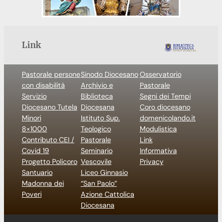
Link
Pastorale persone
Sinodo Diocesano
Osservatorio
con disabilità
Archivio e
Pastorale
Servizio
Biblioteca
Segni dei Tempi
Diocesano Tutela
Diocesana
Coro diocesano
Minori
Istituto Sup.
domenicolando.it
8×1000
Teologico
Modulistica
Contributo CEI /
Pastorale
Link
Covid 19
Seminario
Informativa
Progetto Policoro
Vescovile
Privacy
Santuario
Liceo Ginnasio
Madonna dei
“San Paolo”
Poveri
Azione Cattolica
Diocesana