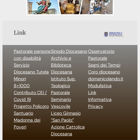
Link
Pastorale persone
Sinodo Diocesano
Osservatorio
con disabilità
Archivio e
Pastorale
Servizio
Biblioteca
Segni dei Tempi
Diocesano Tutela
Diocesana
Coro diocesano
Minori
Istituto Sup.
domenicolando.it
8×1000
Teologico
Modulistica
Contributo CEI /
Pastorale
Link
Covid 19
Seminario
Informativa
Progetto Policoro
Vescovile
Privacy
Santuario
Liceo Ginnasio
Madonna dei
“San Paolo”
Poveri
Azione Cattolica
Diocesana