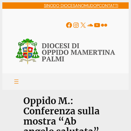
Vai
SINODO DIOCESANO
MUDOP
CONTATTI
al
contenuto
Facebook
Instagram
X
Soundcloud
YouTube
Flickr
Oppido M.:
Conferenza sulla
mostra “Ab