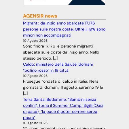
AGENSIR news
Migranti: da inizio anno sbarcate 17.176
persone sulle nostre coste. Oltre il 19% sono
minori non accompagnati
10 Agosto 2026
Sono finora 17.176 le persone migranti
sbarcate sulle coste da inizio anno. Nello
stesso periodo, […]
Caldo: ministero della Salute, domani
“bollino rosso” in 19 città
10 Agosto 2026
Prosegue l’ondata di caldo in Italia. Nella
giornata di domani, 11 agosto, saranno 19 le
[…]
Terra Santa: Betlemme, “Bambini senza
confini”, torna il Summer Camp. Sigilli (Oasi
di pace), “la pace è poter correre senza
paura”
10 Agosto 2026
“Ci sono momenti in cui, per capire davvero