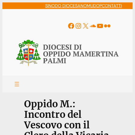
Vai
SINODO DIOCESANO
MUDOP
CONTATTI
al
contenuto
Facebook
Instagram
X
Soundcloud
YouTube
Flickr
Oppido M.:
Incontro del
Vescovo con il