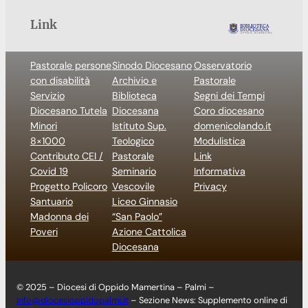
Link
Pastorale persone
Sinodo Diocesano
Osservatorio
con disabilità
Archivio e
Pastorale
Servizio
Biblioteca
Segni dei Tempi
Diocesano Tutela
Diocesana
Coro diocesano
Minori
Istituto Sup.
domenicolando.it
8×1000
Teologico
Modulistica
Contributo CEI /
Pastorale
Link
Covid 19
Seminario
Informativa
Progetto Policoro
Vescovile
Privacy
Santuario
Liceo Ginnasio
Madonna dei
“San Paolo”
Poveri
Azione Cattolica
Diocesana
© 2025 – Diocesi di Oppido Mamertina – Palmi –
info@diocesioppidopalmi.it
– Sezione News: Supplemento online di