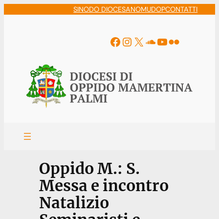
Vai
SINODO DIOCESANO
MUDOP
CONTATTI
al
contenuto
Facebook
Instagram
X
Soundcloud
YouTube
Flickr
Oppido M.: S.
Messa e incontro
Natalizio