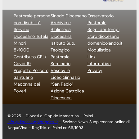
Pastorale persone
Sinodo Diocesano
Osservatorio
con disabilità
Archivio e
Pastorale
Servizio
Biblioteca
Segni dei Tempi
Diocesano Tutela
Diocesana
Coro diocesano
Minori
Istituto Sup.
domenicolando.it
8×1000
Teologico
Modulistica
Contributo CEI /
Pastorale
Link
Covid 19
Seminario
Informativa
Progetto Policoro
Vescovile
Privacy
Santuario
Liceo Ginnasio
Madonna dei
“San Paolo”
Poveri
Azione Cattolica
Diocesana
© 2025 – Diocesi di Oppido Mamertina – Palmi –
info@diocesioppidopalmi.it
– Sezione News: Supplemento online di
AcquaViva – Reg.Trib. di Palmi nr. 66/1993