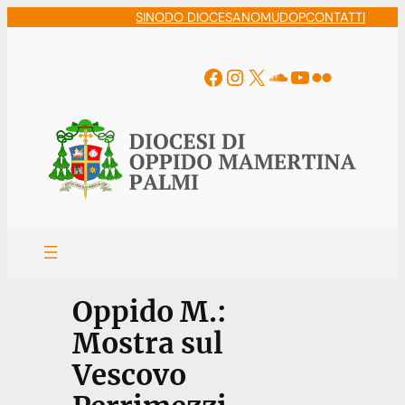
Vai
SINODO DIOCESANO
MUDOP
CONTATTI
al
contenuto
Facebook
Instagram
X
Soundcloud
YouTube
Flickr
Oppido M.:
Mostra sul
Vescovo