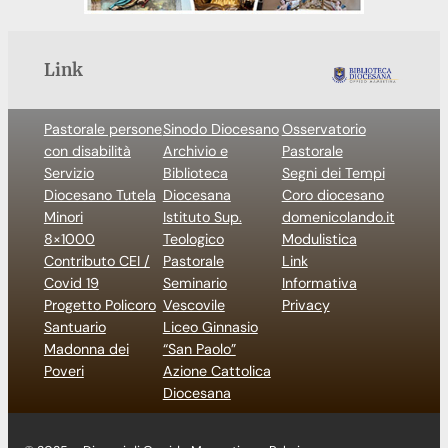
Link
Pastorale persone
Sinodo Diocesano
Osservatorio
con disabilità
Archivio e
Pastorale
Servizio
Biblioteca
Segni dei Tempi
Diocesano Tutela
Diocesana
Coro diocesano
Minori
Istituto Sup.
domenicolando.it
8×1000
Teologico
Modulistica
Contributo CEI /
Pastorale
Link
Covid 19
Seminario
Informativa
Progetto Policoro
Vescovile
Privacy
Santuario
Liceo Ginnasio
Madonna dei
“San Paolo”
Poveri
Azione Cattolica
Diocesana