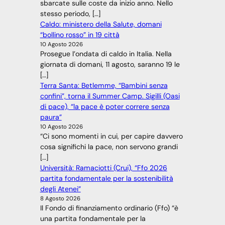
sbarcate sulle coste da inizio anno. Nello
stesso periodo, […]
Caldo: ministero della Salute, domani
“bollino rosso” in 19 città
10 Agosto 2026
Prosegue l’ondata di caldo in Italia. Nella
giornata di domani, 11 agosto, saranno 19 le
[…]
Terra Santa: Betlemme, “Bambini senza
confini”, torna il Summer Camp. Sigilli (Oasi
di pace), “la pace è poter correre senza
paura”
10 Agosto 2026
“Ci sono momenti in cui, per capire davvero
cosa significhi la pace, non servono grandi
[…]
Università: Ramaciotti (Crui), “Ffo 2026
partita fondamentale per la sostenibilità
degli Atenei”
8 Agosto 2026
Il Fondo di finanziamento ordinario (Ffo) “è
una partita fondamentale per la