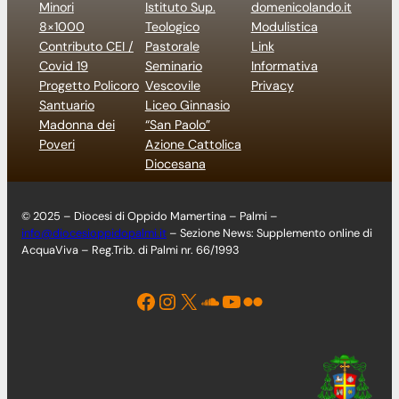
Minori
Istituto Sup.
domenicolando.it
8×1000
Teologico
Modulistica
Contributo CEI /
Pastorale
Link
Covid 19
Seminario
Informativa
Progetto Policoro
Vescovile
Privacy
Santuario
Liceo Ginnasio
Madonna dei
“San Paolo”
Poveri
Azione Cattolica
Diocesana
© 2025 – Diocesi di Oppido Mamertina – Palmi –
info@diocesioppidopalmi.it
– Sezione News: Supplemento online di
AcquaViva – Reg.Trib. di Palmi nr. 66/1993
Facebook
Instagram
X
Soundcloud
YouTube
Flickr