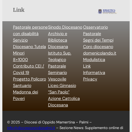
Link
Pastorale persone
Sinodo Diocesano
Osservatorio
con disabilità
Archivio e
Pastorale
Servizio
Biblioteca
Segni dei Tempi
Diocesano Tutela
Diocesana
Coro diocesano
Minori
Istituto Sup.
domenicolando.it
8×1000
Teologico
Modulistica
Contributo CEI /
Pastorale
Link
Covid 19
Seminario
Informativa
Progetto Policoro
Vescovile
Privacy
Santuario
Liceo Ginnasio
Madonna dei
“San Paolo”
Poveri
Azione Cattolica
Diocesana
© 2025 – Diocesi di Oppido Mamertina – Palmi –
info@diocesioppidopalmi.it
– Sezione News: Supplemento online di