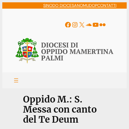
Vai
SINODO DIOCESANO
MUDOP
CONTATTI
al
contenuto
Facebook
Instagram
X
Soundcloud
YouTube
Flickr
Oppido M.: S.
Messa con canto
del Te Deum