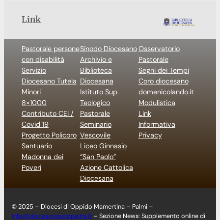
Link
Pastorale persone
Sinodo Diocesano
Osservatorio
con disabilità
Archivio e
Pastorale
Servizio
Biblioteca
Segni dei Tempi
Diocesano Tutela
Diocesana
Coro diocesano
Minori
Istituto Sup.
domenicolando.it
8×1000
Teologico
Modulistica
Contributo CEI /
Pastorale
Link
Covid 19
Seminario
Informativa
Progetto Policoro
Vescovile
Privacy
Santuario
Liceo Ginnasio
Madonna dei
“San Paolo”
Poveri
Azione Cattolica
Diocesana
© 2025 – Diocesi di Oppido Mamertina – Palmi –
info@diocesioppidopalmi.it
– Sezione News: Supplemento online di