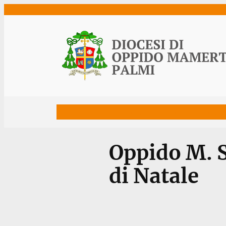
Vai
al
contenuto
Home
Vescovo
Diocesi
Uffici
Ne
Oppido M. S
di Natale