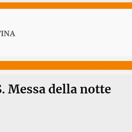
ws
Media
Documenti
Acqua Viva News
Contat
. Messa della notte