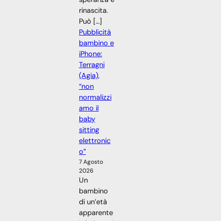
rinascita.
Può […]
Pubblicità
bambino e
iPhone:
Terragni
(Agia),
“non
normalizzi
amo il
baby
sitting
elettronic
o”
7 Agosto
2026
Un
bambino
di un’età
apparente