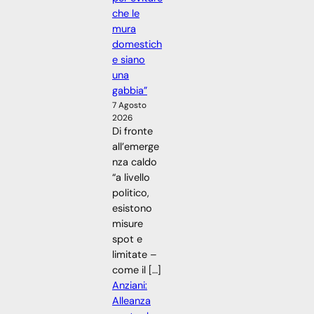
che le
mura
domestich
e siano
una
gabbia”
7 Agosto
2026
Di fronte
all’emerge
nza caldo
“a livello
politico,
esistono
misure
spot e
limitate –
come il […]
Anziani:
Alleanza