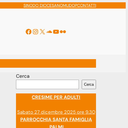
SINODO DIOCESANO
MUDOP
CONTATTI
Facebook
Instagram
X
Soundcloud
YouTube
Flickr
ti
Cerca
Cerca
CRESIME PER ADULTI
Sabato 27 dicembre 2025 ore 9.30
PARROCCHIA SANTA FAMIGLIA
PALMI