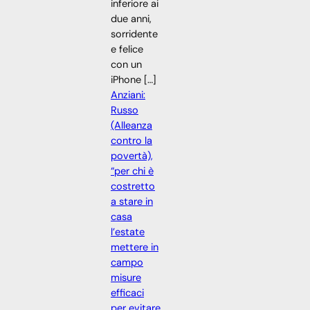
inferiore ai
due anni,
sorridente
e felice
con un
iPhone […]
Anziani:
Russo
(Alleanza
contro la
povertà),
“per chi è
costretto
a stare in
casa
l’estate
mettere in
campo
misure
efficaci
per evitare