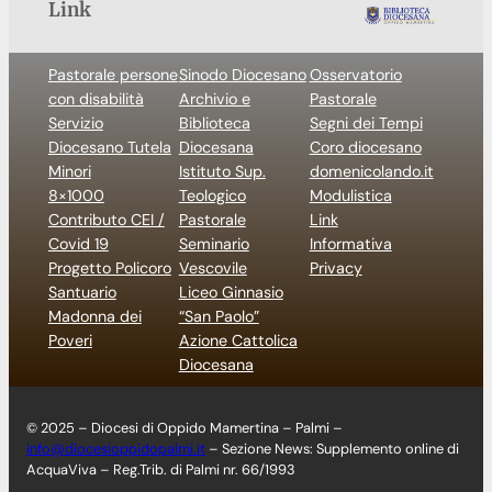
Link
Pastorale persone
Sinodo Diocesano
Osservatorio
con disabilità
Archivio e
Pastorale
Servizio
Biblioteca
Segni dei Tempi
Diocesano Tutela
Diocesana
Coro diocesano
Minori
Istituto Sup.
domenicolando.it
8×1000
Teologico
Modulistica
Contributo CEI /
Pastorale
Link
Covid 19
Seminario
Informativa
Progetto Policoro
Vescovile
Privacy
Santuario
Liceo Ginnasio
Madonna dei
“San Paolo”
Poveri
Azione Cattolica
Diocesana
© 2025 – Diocesi di Oppido Mamertina – Palmi –
info@diocesioppidopalmi.it
– Sezione News: Supplemento online di
AcquaViva – Reg.Trib. di Palmi nr. 66/1993