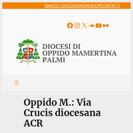
Vai
SINODO DIOCESANO
MUDOP
CONTATTI
al
contenuto
Facebook
Instagram
X
Soundcloud
YouTube
Flickr
Oppido M.: Via
Crucis diocesana
ACR