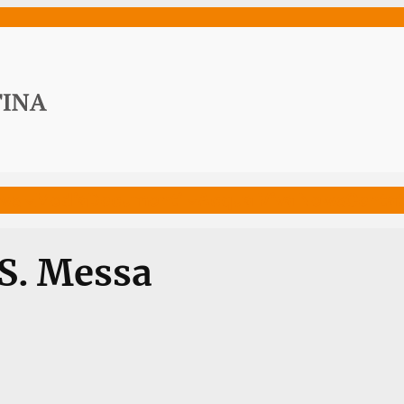
ws
Media
Documenti
Acqua Viva News
Contat
 S. Messa