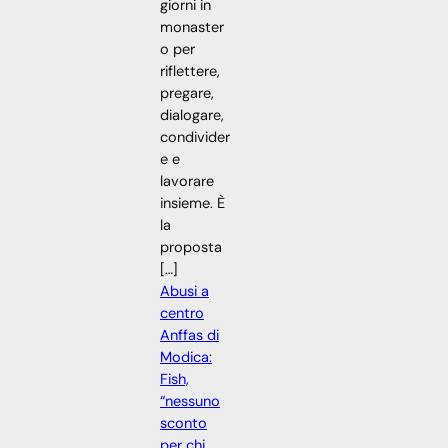
giorni in
monaster
o per
riflettere,
pregare,
dialogare,
condivider
e e
lavorare
insieme. È
la
proposta
[…]
Abusi a
centro
Anffas di
Modica:
Fish,
“nessuno
sconto
per chi