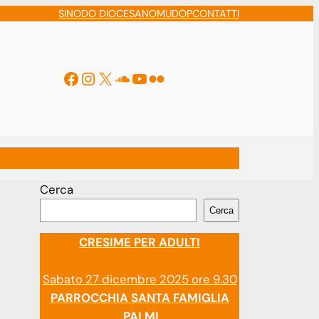
SINODO DIOCESANO
MUDOP
CONTATTI
Facebook
Instagram
X
Soundcloud
YouTube
Flickr
ti
Cerca
Cerca
CRESIME PER ADULTI
Sabato 27 dicembre 2025 ore 9.30
PARROCCHIA SANTA FAMIGLIA
PALMI