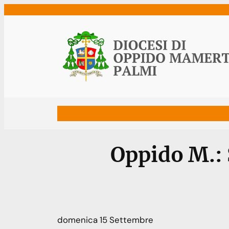
Vai
al
contenuto
Home
Vescovo
Diocesi
Uffici
Ne
Oppido M.:
domenica
15
Settembre