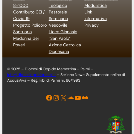
8×1000
Teologico
Modulistica
Contributo CEI /
Pastorale
Link
Covid 19
Seminario
Informativa
Progetto Policoro
Vescovile
Privacy
Santuario
Liceo Ginnasio
Madonna dei
“San Paolo”
Poveri
Azione Cattolica
Diocesana
© 2025 – Diocesi di Oppido Mamertina – Palmi –
info@diocesioppidopalmi.it
– Sezione News: Supplemento online di
AcquaViva – Reg.Trib. di Palmi nr. 66/1993
Facebook
Instagram
X
Soundcloud
YouTube
Flickr