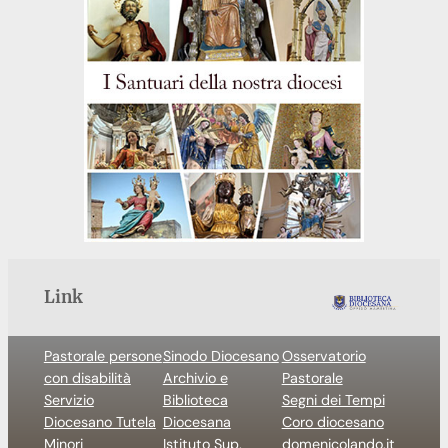
Link
Pastorale persone
Sinodo Diocesano
Osservatorio
con disabilità
Archivio e
Pastorale
Servizio
Biblioteca
Segni dei Tempi
Diocesano Tutela
Diocesana
Coro diocesano
Minori
Istituto Sup.
domenicolando.it