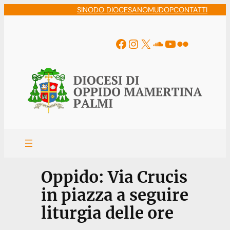
Vai
SINODO DIOCESANO
MUDOP
CONTATTI
al
contenuto
Facebook
Instagram
X
Soundcloud
YouTube
Flickr
Oppido: Via Crucis
in piazza a seguire
liturgia delle ore