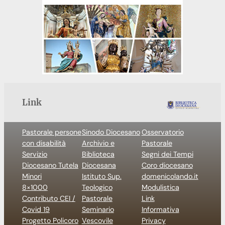
Link
Pastorale persone
Sinodo Diocesano
Osservatorio
con disabilità
Archivio e
Pastorale
Servizio
Biblioteca
Segni dei Tempi
Diocesano Tutela
Diocesana
Coro diocesano
Minori
Istituto Sup.
domenicolando.it
8×1000
Teologico
Modulistica
Contributo CEI /
Pastorale
Link
Covid 19
Seminario
Informativa
Progetto Policoro
Vescovile
Privacy