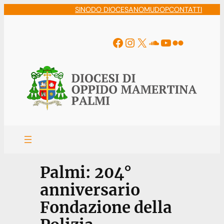
Vai
SINODO DIOCESANO
MUDOP
CONTATTI
al
contenuto
Facebook
Instagram
X
Soundcloud
YouTube
Flickr
Palmi: 204°
anniversario
Fondazione della