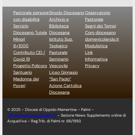
Pastorale persone
Sinodo Diocesano
Osservatorio
con disabilità
Archivio e
Pastorale
Servizio
Biblioteca
Segni dei Tempi
Diocesano Tutela
Diocesana
Coro diocesano
Minori
Istituto Sup.
domenicolando.it
8×1000
Teologico
Modulistica
Contributo CEI /
Pastorale
Link
Covid 19
Seminario
Informativa
Progetto Policoro
Vescovile
Privacy
Santuario
Liceo Ginnasio
Madonna dei
“San Paolo”
Poveri
Azione Cattolica
Diocesana
© 2025 – Diocesi di Oppido Mamertina – Palmi –
info@diocesioppidopalmi.it
– Sezione News: Supplemento online di
AcquaViva – Reg.Trib. di Palmi nr. 66/1993