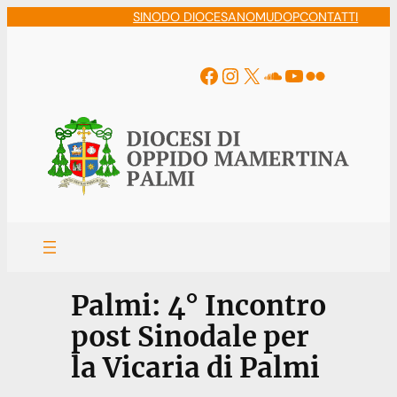
Vai
SINODO DIOCESANO
MUDOP
CONTATTI
al
contenuto
Facebook
Instagram
X
Soundcloud
YouTube
Flickr
Palmi: 4° Incontro
post Sinodale per
la Vicaria di Palmi