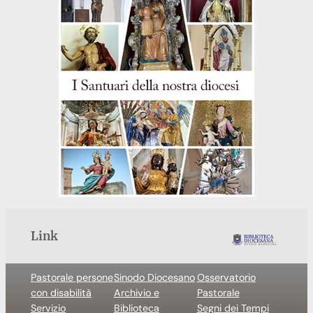
Link
Pastorale persone
Sinodo Diocesano
Osservatorio
con disabilità
Archivio e
Pastorale
Servizio
Biblioteca
Segni dei Tempi