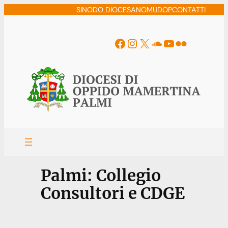
Vai
SINODO DIOCESANO
MUDOP
CONTATTI
al
contenuto
Facebook
Instagram
X
Soundcloud
YouTube
Flickr
Palmi: Collegio
Consultori e CDGE