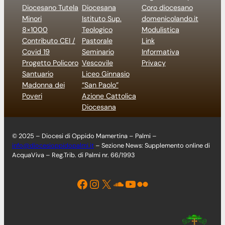
Diocesano Tutela
Diocesana
Coro diocesano
Minori
Istituto Sup.
domenicolando.it
8×1000
Teologico
Modulistica
Contributo CEI /
Pastorale
Link
Covid 19
Seminario
Informativa
Progetto Policoro
Vescovile
Privacy
Santuario
Liceo Ginnasio
Madonna dei
“San Paolo”
Poveri
Azione Cattolica
Diocesana
© 2025 – Diocesi di Oppido Mamertina – Palmi –
info@diocesioppidopalmi.it
– Sezione News: Supplemento online di
AcquaViva – Reg.Trib. di Palmi nr. 66/1993
Facebook
Instagram
X
Soundcloud
YouTube
Flickr