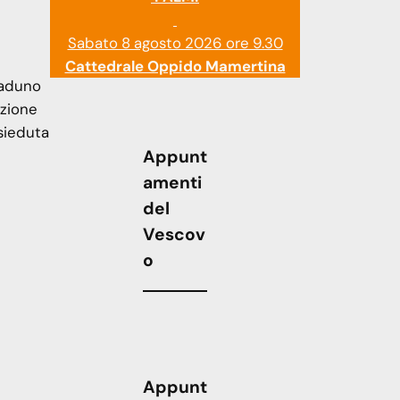
Sabato 8 agosto 2026 ore 9.30
Cattedrale Oppido Mamertina
raduno
azione
sieduta
Appunt
amenti
del
Vescov
o
Appunt