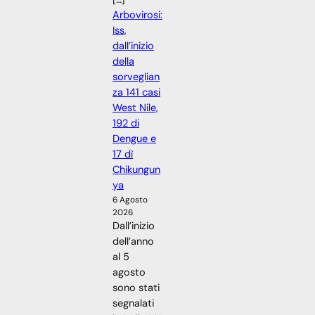
Arbovirosi:
Iss,
dall’inizio
della
sorveglian
za 141 casi
West Nile,
192 di
Dengue e
17 dì
Chikungun
ya
6 Agosto
2026
Dall’inizio
dell’anno
al 5
agosto
sono stati
segnalati