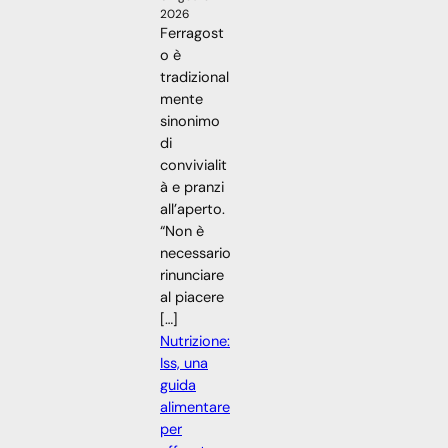
2026
Ferragost
o è
tradizional
mente
sinonimo
di
convivialit
à e pranzi
all’aperto.
“Non è
necessario
rinunciare
al piacere
[…]
Nutrizione:
Iss, una
guida
alimentare
per