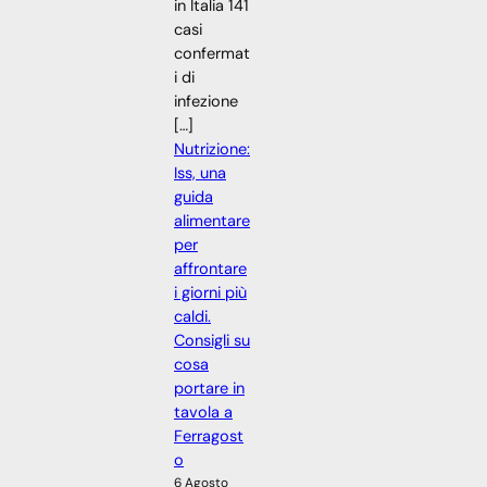
in Italia 141
casi
confermat
i di
infezione
[…]
Nutrizione:
Iss, una
guida
alimentare
per
affrontare
i giorni più
caldi.
Consigli su
cosa
portare in
tavola a
Ferragost
o
6 Agosto