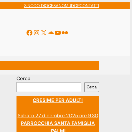
SINODO DIOCESANO
MUDOP
CONTATTI
Facebook
Instagram
X
Soundcloud
YouTube
Flickr
ti
Cerca
Cerca
CRESIME PER ADULTI
Sabato 27 dicembre 2025 ore 9.30
PARROCCHIA SANTA FAMIGLIA
PALMI