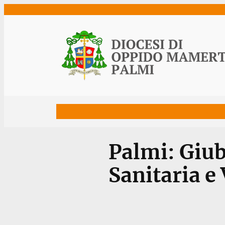
Vai
al
contenuto
Home
Vescovo
Diocesi
Uffici
Ne
Palmi: Giub
Sanitaria e