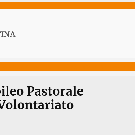
ws
Media
Documenti
Acqua Viva News
Contat
ileo Pastorale
 Volontariato