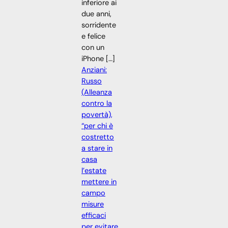
inferiore ai
due anni,
sorridente
e felice
con un
iPhone […]
Anziani:
Russo
(Alleanza
contro la
povertà),
“per chi è
costretto
a stare in
casa
l’estate
mettere in
campo
misure
efficaci
per evitare