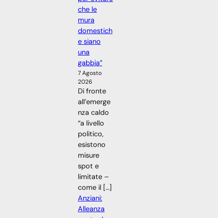
che le
mura
domestich
e siano
una
gabbia”
7 Agosto
2026
Di fronte
all’emerge
nza caldo
“a livello
politico,
esistono
misure
spot e
limitate –
come il […]
Anziani:
Alleanza