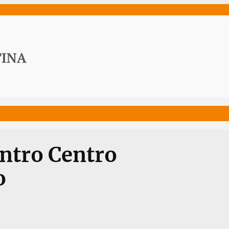
ws
Media
Documenti
Acqua Viva News
Contat
ntro Centro
o