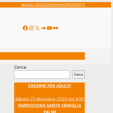
SINODO DIOCESANO
MUDOP
CONTATTI
Facebook
Instagram
X
Soundcloud
YouTube
Flickr
ti
Cerca
Cerca
CRESIME PER ADULTI
Sabato 27 dicembre 2025 ore 9.30
PARROCCHIA SANTA FAMIGLIA
PALMI