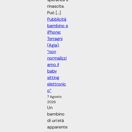
rinascita.
Può […]
Pubblicità
bambino e
iPhone:
Terragni
(Agia),
“non
normalizzi
amo il
baby
sitting
elettronic
o”
7 Agosto
2026
Un
bambino
di un’età
apparente