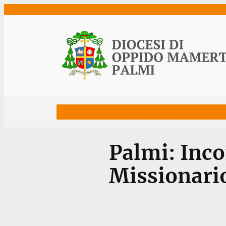
Vai
al
contenuto
Home
Vescovo
Diocesi
Uffici
Ne
Palmi: Inco
Missionari