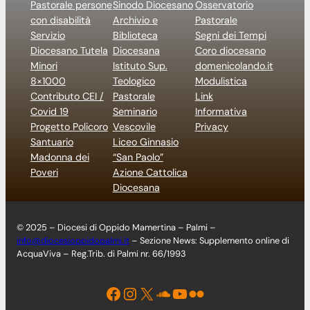
Pastorale persone
Sinodo Diocesano
Osservatorio
con disabilità
Archivio e
Pastorale
Servizio
Biblioteca
Segni dei Tempi
Diocesano Tutela
Diocesana
Coro diocesano
Minori
Istituto Sup.
domenicolando.it
8×1000
Teologico
Modulistica
Contributo CEI /
Pastorale
Link
Covid 19
Seminario
Informativa
Progetto Policoro
Vescovile
Privacy
Santuario
Liceo Ginnasio
Madonna dei
“San Paolo”
Poveri
Azione Cattolica
Diocesana
© 2025 – Diocesi di Oppido Mamertina – Palmi –
info@diocesioppidopalmi.it
– Sezione News: Supplemento online di
AcquaViva – Reg.Trib. di Palmi nr. 66/1993
Facebook
Instagram
X
Soundcloud
YouTube
Flickr