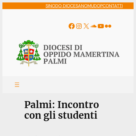
Vai
SINODO DIOCESANO
MUDOP
CONTATTI
al
contenuto
Facebook
Instagram
X
Soundcloud
YouTube
Flickr
Palmi: Incontro
con gli studenti