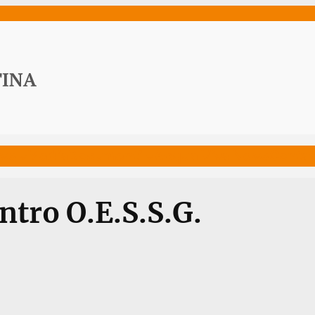
ws
Media
Documenti
Acqua Viva News
Contat
ntro O.E.S.S.G.