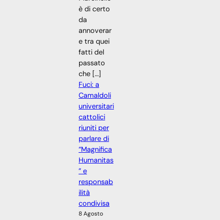
è di certo
da
annoverar
e tra quei
fatti del
passato
che […]
Fuci: a
Camaldoli
universitari
cattolici
riuniti per
parlare di
“Magnifica
Humanitas
” e
responsab
ilità
condivisa
8 Agosto