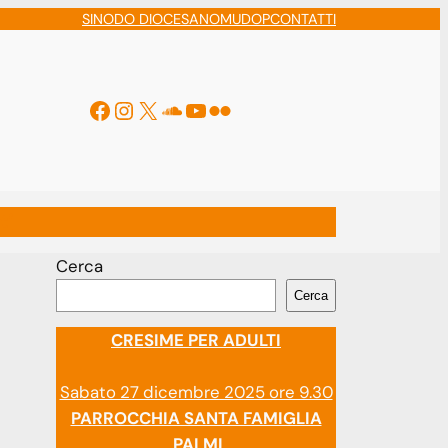
SINODO DIOCESANO
MUDOP
CONTATTI
Facebook
Instagram
X
Soundcloud
YouTube
Flickr
ti
Cerca
Cerca
CRESIME PER ADULTI
Sabato 27 dicembre 2025 ore 9.30
PARROCCHIA SANTA FAMIGLIA
PALMI