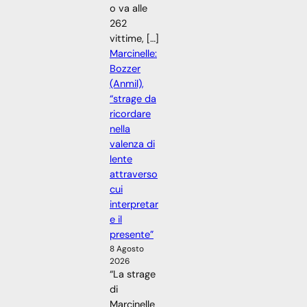
o va alle
262
vittime, […]
Marcinelle:
Bozzer
(Anmil),
“strage da
ricordare
nella
valenza di
lente
attraverso
cui
interpretar
e il
presente”
8 Agosto
2026
“La strage
di
Marcinelle