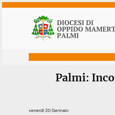
Vai
al
contenuto
Home
Vescovo
Diocesi
Uffici
Ne
Palmi: Inco
venerdì
20
Gennaio