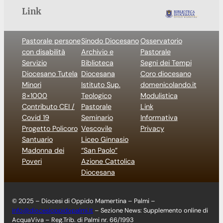
Link
Pastorale persone
Sinodo Diocesano
Osservatorio
con disabilità
Archivio e
Pastorale
Servizio
Biblioteca
Segni dei Tempi
Diocesano Tutela
Diocesana
Coro diocesano
Minori
Istituto Sup.
domenicolando.it
8×1000
Teologico
Modulistica
Contributo CEI /
Pastorale
Link
Covid 19
Seminario
Informativa
Progetto Policoro
Vescovile
Privacy
Santuario
Liceo Ginnasio
Madonna dei
“San Paolo”
Poveri
Azione Cattolica
Diocesana
© 2025 – Diocesi di Oppido Mamertina – Palmi –
info@diocesioppidopalmi.it
– Sezione News: Supplemento online di
AcquaViva – Reg.Trib. di Palmi nr. 66/1993