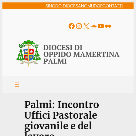
Vai
SINODO DIOCESANO
MUDOP
CONTATTI
al
contenuto
Facebook
Instagram
X
Soundcloud
YouTube
Flickr
Palmi: Incontro
Uffici Pastorale
giovanile e del