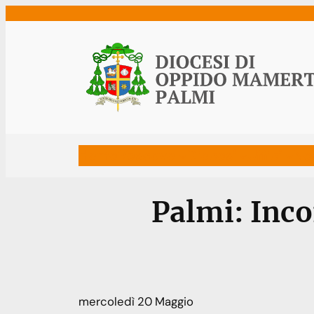
Vai
al
contenuto
Home
Vescovo
Diocesi
Uffici
Ne
Palmi: Inc
mercoledì
20
Maggio