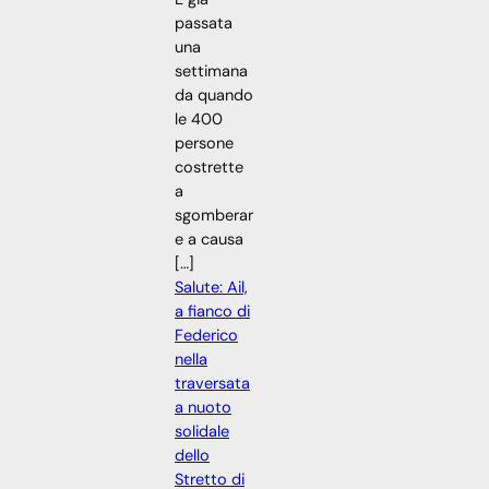
passata
una
settimana
da quando
le 400
persone
costrette
a
sgomberar
e a causa
[…]
Salute: Ail,
a fianco di
Federico
nella
traversata
a nuoto
solidale
dello
Stretto di