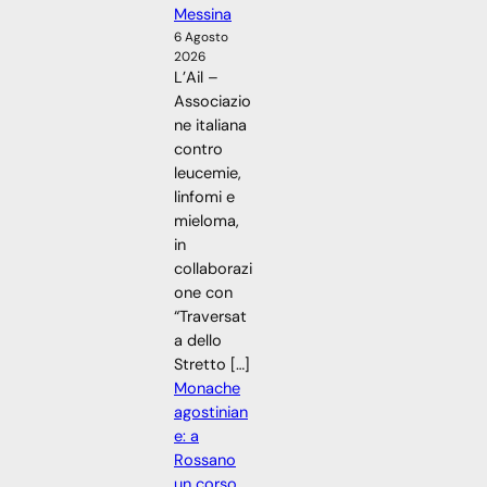
Messina
6 Agosto
2026
L’Ail –
Associazio
ne italiana
contro
leucemie,
linfomi e
mieloma,
in
collaborazi
one con
“Traversat
a dello
Stretto […]
Monache
agostinian
e: a
Rossano
un corso