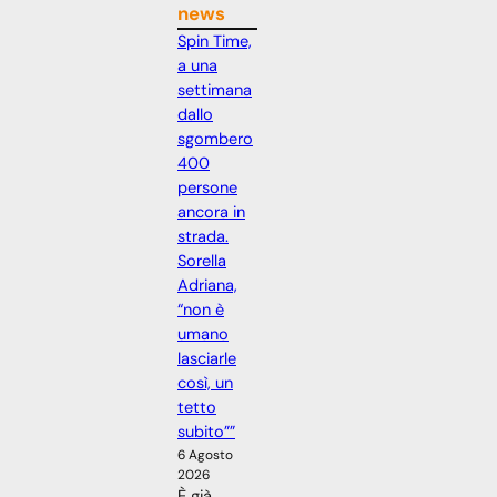
news
Spin Time,
a una
settimana
dallo
sgombero
400
persone
ancora in
strada.
Sorella
Adriana,
“non è
umano
lasciarle
così, un
tetto
subito””
6 Agosto
2026
È già