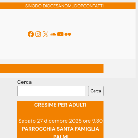
SINODO DIOCESANO
MUDOP
CONTATTI
Facebook
Instagram
X
Soundcloud
YouTube
Flickr
ti
Cerca
Cerca
CRESIME PER ADULTI
Sabato 27 dicembre 2025 ore 9.30
PARROCCHIA SANTA FAMIGLIA
PALMI