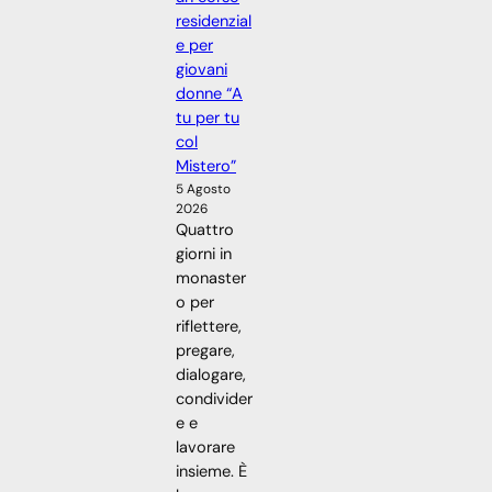
residenzial
e per
giovani
donne “A
tu per tu
col
Mistero”
5 Agosto
2026
Quattro
giorni in
monaster
o per
riflettere,
pregare,
dialogare,
condivider
e e
lavorare
insieme. È