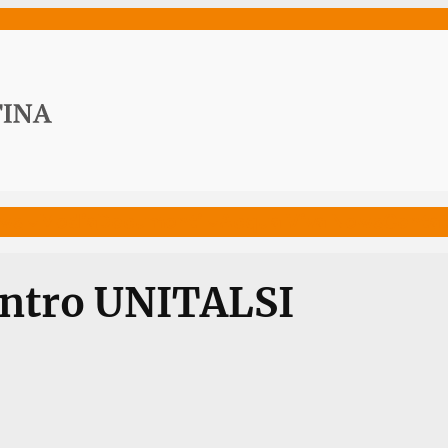
ws
Media
Documenti
Acqua Viva News
Contat
ontro UNITALSI