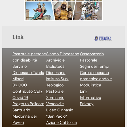
Link
Pastorale persone
Sinodo Diocesano
Osservatorio
con disabilità
Archivio e
Pastorale
Servizio
Biblioteca
Segni dei Tempi
Diocesano Tutela
Diocesana
Coro diocesano
Minori
Istituto Sup.
domenicolando.it
8×1000
Teologico
Modulistica
Contributo CEI /
Pastorale
Link
Covid 19
Seminario
Informativa
Progetto Policoro
Vescovile
Privacy
Santuario
Liceo Ginnasio
Madonna dei
“San Paolo”
Poveri
Azione Cattolica