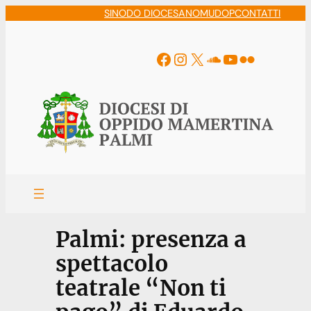
Vai
SINODO DIOCESANO
MUDOP
CONTATTI
al
contenuto
Facebook
Instagram
X
Soundcloud
YouTube
Flickr
Palmi: presenza a
spettacolo
teatrale “Non ti