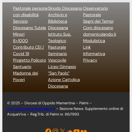
Pastorale persone
Sinodo Diocesano
Osservatorio
con disabilità
Archivio e
Pastorale
Servizio
Biblioteca
Segni dei Tempi
Diocesano Tutela
Diocesana
Coro diocesano
Minori
Istituto Sup.
domenicolando.it
8×1000
Teologico
Modulistica
Contributo CEI /
Pastorale
Link
Covid 19
Seminario
Informativa
Progetto Policoro
Vescovile
Privacy
Santuario
Liceo Ginnasio
Madonna dei
“San Paolo”
Poveri
Azione Cattolica
Diocesana
© 2025 – Diocesi di Oppido Mamertina – Palmi –
info@diocesioppidopalmi.it
– Sezione News: Supplemento online di
AcquaViva – Reg.Trib. di Palmi nr. 66/1993
Facebook
Instagram
X
Soundcloud
YouTube
Flickr