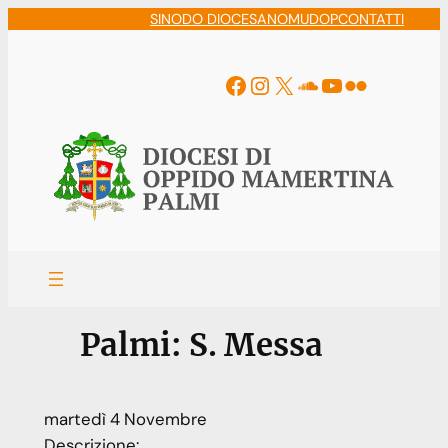
Vai
SINODO DIOCESANO
MUDOP
CONTATTI
al
contenuto
Facebook
Instagram
X
Soundcloud
YouTube
Flickr
Palmi: S. Messa
martedì
4
Novembre
Descrizione: