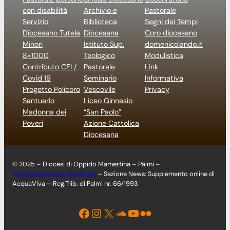
con disabilità
Archivio e
Pastorale
Servizio
Biblioteca
Segni dei Tempi
Diocesano Tutela
Diocesana
Coro diocesano
Minori
Istituto Sup.
domenicolando.it
8×1000
Teologico
Modulistica
Contributo CEI /
Pastorale
Link
Covid 19
Seminario
Informativa
Progetto Policoro
Vescovile
Privacy
Santuario
Liceo Ginnasio
Madonna dei
“San Paolo”
Poveri
Azione Cattolica
Diocesana
© 2025 – Diocesi di Oppido Mamertina – Palmi –
info@diocesioppidopalmi.it
– Sezione News: Supplemento online di
AcquaViva – Reg.Trib. di Palmi nr. 66/1993
Facebook
Instagram
X
Soundcloud
YouTube
Flickr