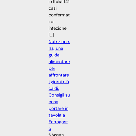
in Italia 141
casi
confermat
i di
infezione
[…]
Nutrizione:
Iss, una
guida
alimentare
per
affrontare
i giorni più
caldi.
Consigli su
cosa
portare in
tavola a
Ferragost
o
6 Agosto