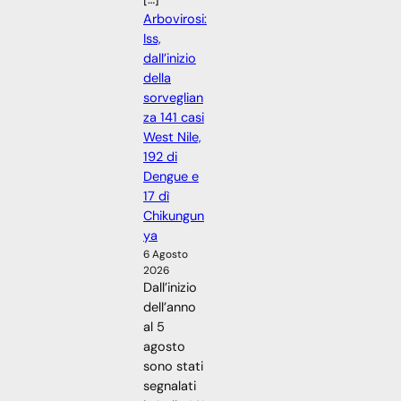
Arbovirosi:
Iss,
dall’inizio
della
sorveglian
za 141 casi
West Nile,
192 di
Dengue e
17 dì
Chikungun
ya
6 Agosto
2026
Dall’inizio
dell’anno
al 5
agosto
sono stati
segnalati