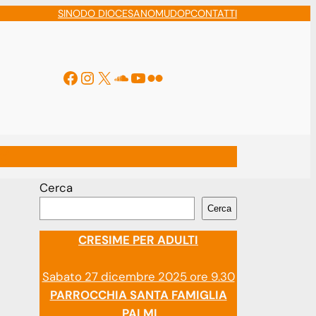
SINODO DIOCESANO
MUDOP
CONTATTI
Facebook
Instagram
X
Soundcloud
YouTube
Flickr
ti
Cerca
Cerca
CRESIME PER ADULTI
Sabato 27 dicembre 2025 ore 9.30
PARROCCHIA SANTA FAMIGLIA
PALMI