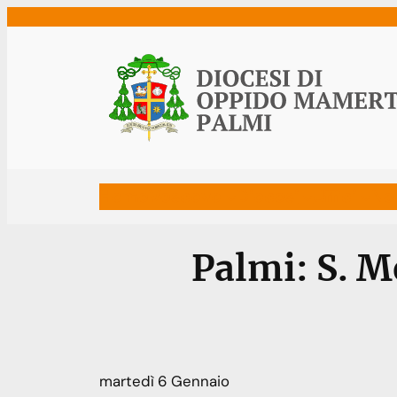
Vai
al
contenuto
Home
Vescovo
Diocesi
Uffici
Ne
Palmi: S. M
martedì
6
Gennaio