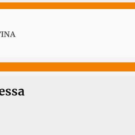
ws
Media
Documenti
Acqua Viva News
Contat
essa