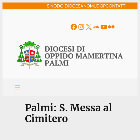
Vai
SINODO DIOCESANO
MUDOP
CONTATTI
al
contenuto
Facebook
Instagram
X
Soundcloud
YouTube
Flickr
Palmi: S. Messa al
Cimitero