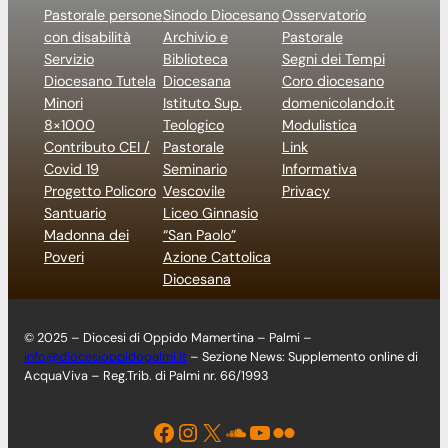
Pastorale persone
Sinodo Diocesano
Osservatorio
con disabilità
Archivio e
Pastorale
Servizio
Biblioteca
Segni dei Tempi
Diocesano Tutela
Diocesana
Coro diocesano
Minori
Istituto Sup.
domenicolando.it
8×1000
Teologico
Modulistica
Contributo CEI /
Pastorale
Link
Covid 19
Seminario
Informativa
Progetto Policoro
Vescovile
Privacy
Santuario
Liceo Ginnasio
Madonna dei
“San Paolo”
Poveri
Azione Cattolica
Diocesana
© 2025 – Diocesi di Oppido Mamertina – Palmi –
info@diocesioppidopalmi.it
– Sezione News: Supplemento online di
AcquaViva – Reg.Trib. di Palmi nr. 66/1993
Facebook
Instagram
X
Soundcloud
YouTube
Flickr