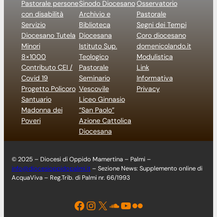
Pastorale persone
Sinodo Diocesano
Osservatorio
con disabilità
Archivio e
Pastorale
Servizio
Biblioteca
Segni dei Tempi
Diocesano Tutela
Diocesana
Coro diocesano
Minori
Istituto Sup.
domenicolando.it
8×1000
Teologico
Modulistica
Contributo CEI /
Pastorale
Link
Covid 19
Seminario
Informativa
Progetto Policoro
Vescovile
Privacy
Santuario
Liceo Ginnasio
Madonna dei
“San Paolo”
Poveri
Azione Cattolica
Diocesana
© 2025 – Diocesi di Oppido Mamertina – Palmi –
info@diocesioppidopalmi.it
– Sezione News: Supplemento online di
AcquaViva – Reg.Trib. di Palmi nr. 66/1993
Facebook
Instagram
X
Soundcloud
YouTube
Flickr