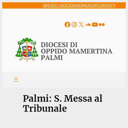
Vai
SINODO DIOCESANO
MUDOP
CONTATTI
al
contenuto
Facebook
Instagram
X
Soundcloud
YouTube
Flickr
Palmi: S. Messa al
Tribunale