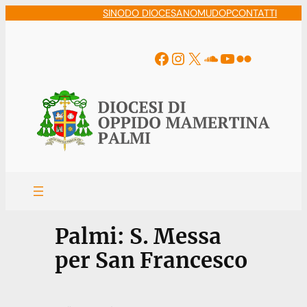
Vai
SINODO DIOCESANO
MUDOP
CONTATTI
al
contenuto
Facebook
Instagram
X
Soundcloud
YouTube
Flickr
Palmi: S. Messa
per San Francesco