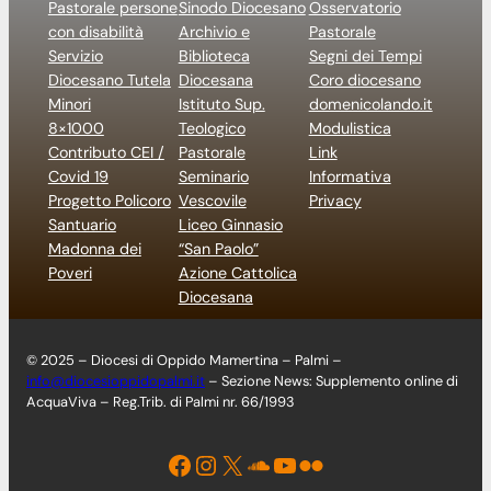
Pastorale persone
Sinodo Diocesano
Osservatorio
con disabilità
Archivio e
Pastorale
Servizio
Biblioteca
Segni dei Tempi
Diocesano Tutela
Diocesana
Coro diocesano
Minori
Istituto Sup.
domenicolando.it
8×1000
Teologico
Modulistica
Contributo CEI /
Pastorale
Link
Covid 19
Seminario
Informativa
Progetto Policoro
Vescovile
Privacy
Santuario
Liceo Ginnasio
Madonna dei
“San Paolo”
Poveri
Azione Cattolica
Diocesana
© 2025 – Diocesi di Oppido Mamertina – Palmi –
info@diocesioppidopalmi.it
– Sezione News: Supplemento online di
AcquaViva – Reg.Trib. di Palmi nr. 66/1993
Facebook
Instagram
X
Soundcloud
YouTube
Flickr