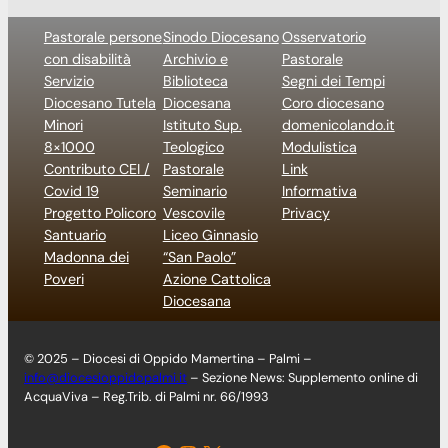
Pastorale persone
Sinodo Diocesano
Osservatorio
con disabilità
Archivio e
Pastorale
Servizio
Biblioteca
Segni dei Tempi
Diocesano Tutela
Diocesana
Coro diocesano
Minori
Istituto Sup.
domenicolando.it
8×1000
Teologico
Modulistica
Contributo CEI /
Pastorale
Link
Covid 19
Seminario
Informativa
Progetto Policoro
Vescovile
Privacy
Santuario
Liceo Ginnasio
Madonna dei
“San Paolo”
Poveri
Azione Cattolica
Diocesana
© 2025 – Diocesi di Oppido Mamertina – Palmi –
info@diocesioppidopalmi.it
– Sezione News: Supplemento online di
AcquaViva – Reg.Trib. di Palmi nr. 66/1993