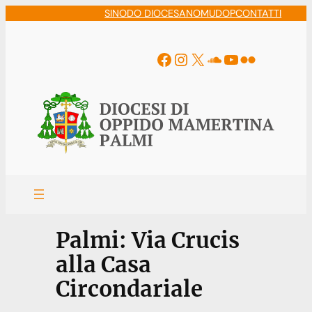
Vai
SINODO DIOCESANO
MUDOP
CONTATTI
al
contenuto
Facebook
Instagram
X
Soundcloud
YouTube
Flickr
Palmi: Via Crucis
alla Casa
Circondariale