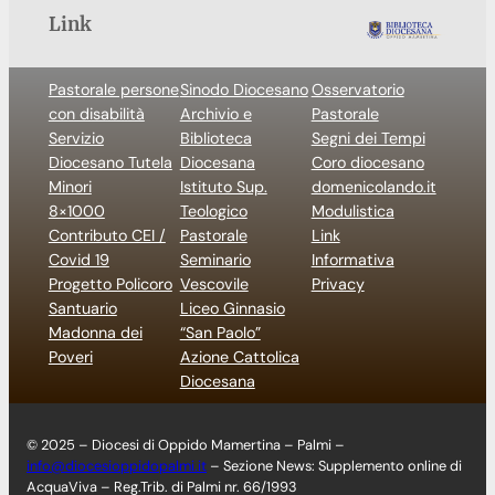
Link
Pastorale persone
Sinodo Diocesano
Osservatorio
con disabilità
Archivio e
Pastorale
Servizio
Biblioteca
Segni dei Tempi
Diocesano Tutela
Diocesana
Coro diocesano
Minori
Istituto Sup.
domenicolando.it
8×1000
Teologico
Modulistica
Contributo CEI /
Pastorale
Link
Covid 19
Seminario
Informativa
Progetto Policoro
Vescovile
Privacy
Santuario
Liceo Ginnasio
Madonna dei
“San Paolo”
Poveri
Azione Cattolica
Diocesana
© 2025 – Diocesi di Oppido Mamertina – Palmi –
info@diocesioppidopalmi.it
– Sezione News: Supplemento online di
AcquaViva – Reg.Trib. di Palmi nr. 66/1993