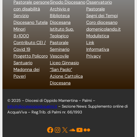
Pastorale persone
Sinodo Diocesano
Osservatorio
con disabilità
Archivio e
Pastorale
Servizio
Biblioteca
Segni dei Tempi
Diocesano Tutela
Diocesana
Coro diocesano
Minori
Istituto Sup.
domenicolando.it
8×1000
Teologico
Modulistica
Contributo CEI /
Pastorale
Link
Covid 19
Seminario
Informativa
Progetto Policoro
Vescovile
Privacy
Santuario
Liceo Ginnasio
Madonna dei
“San Paolo”
Poveri
Azione Cattolica
Diocesana
© 2025 – Diocesi di Oppido Mamertina – Palmi –
info@diocesioppidopalmi.it
– Sezione News: Supplemento online di
AcquaViva – Reg.Trib. di Palmi nr. 66/1993
Facebook
Instagram
X
Soundcloud
YouTube
Flickr