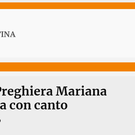
ws
Media
Documenti
Acqua Viva News
Contat
Preghiera Mariana
a con canto
S