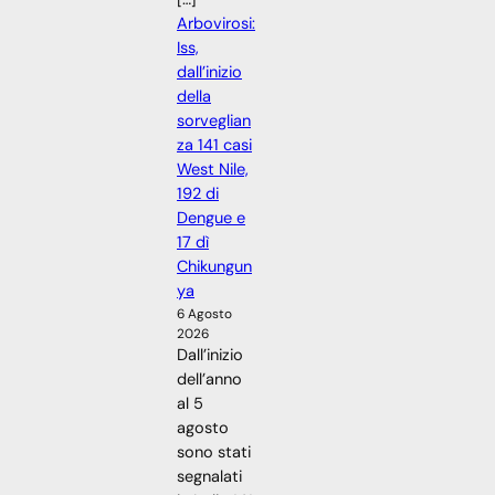
Arbovirosi:
Iss,
dall’inizio
della
sorveglian
za 141 casi
West Nile,
192 di
Dengue e
17 dì
Chikungun
ya
6 Agosto
2026
Dall’inizio
dell’anno
al 5
agosto
sono stati
segnalati