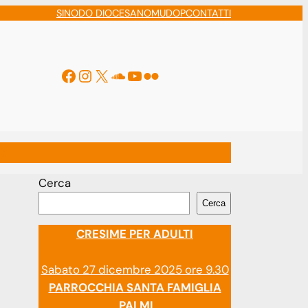
SINODO DIOCESANO
MUDOP
CONTATTI
Facebook
Instagram
X
Soundcloud
YouTube
Flickr
ti
Cerca
Cerca
CRESIME PER ADULTI
Sabato 27 dicembre 2025 ore 9.30
PARROCCHIA SANTA FAMIGLIA
PALMI