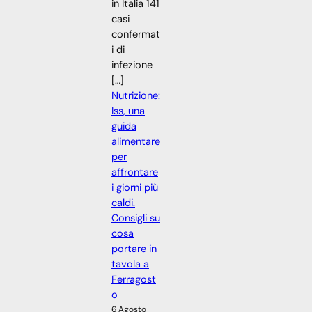
in Italia 141
casi
confermat
i di
infezione
[…]
Nutrizione:
Iss, una
guida
alimentare
per
affrontare
i giorni più
caldi.
Consigli su
cosa
portare in
tavola a
Ferragost
o
6 Agosto