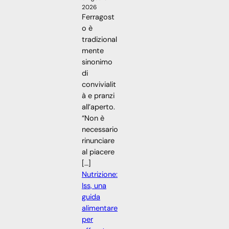
2026
Ferragost
o è
tradizional
mente
sinonimo
di
convivialit
à e pranzi
all’aperto.
“Non è
necessario
rinunciare
al piacere
[…]
Nutrizione:
Iss, una
guida
alimentare
per