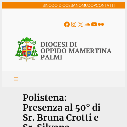
Vai
SINODO DIOCESANO
MUDOP
CONTATTI
al
contenuto
Facebook
Instagram
X
Soundcloud
YouTube
Flickr
Polistena:
Presenza al 50° di
Sr. Bruna Crotti e