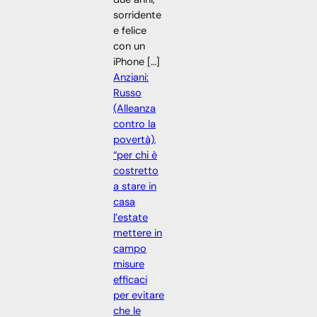
sorridente
e felice
con un
iPhone […]
Anziani:
Russo
(Alleanza
contro la
povertà),
“per chi è
costretto
a stare in
casa
l’estate
mettere in
campo
misure
efficaci
per evitare
che le