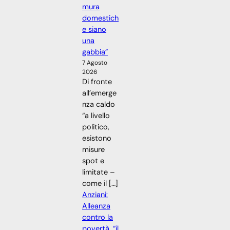
mura
domestich
e siano
una
gabbia”
7 Agosto
2026
Di fronte
all’emerge
nza caldo
“a livello
politico,
esistono
misure
spot e
limitate –
come il […]
Anziani:
Alleanza
contro la
povertà, “il