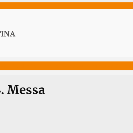
ws
Media
Documenti
Acqua Viva News
Contat
S. Messa