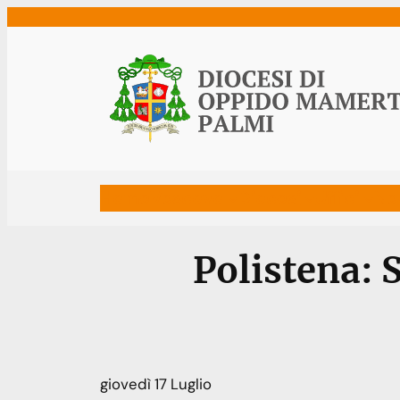
Vai
al
contenuto
Home
Vescovo
Diocesi
Uffici
Ne
Polistena: 
giovedì
17
Luglio