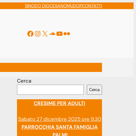
SINODO DIOCESANO
MUDOP
CONTATTI
Facebook
Instagram
X
Soundcloud
YouTube
Flickr
ti
Cerca
Cerca
CRESIME PER ADULTI
Sabato 27 dicembre 2025 ore 9.30
PARROCCHIA SANTA FAMIGLIA
PALMI