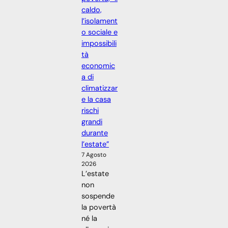
caldo,
l’isolament
o sociale e
impossibili
tà
economic
a di
climatizzar
e la casa
rischi
grandi
durante
l’estate”
7 Agosto
2026
L’estate
non
sospende
la povertà
né la