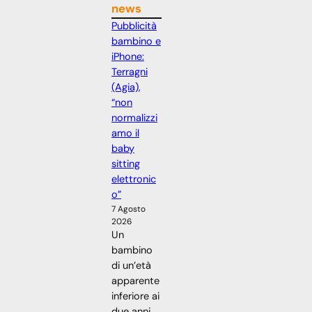
news
Pubblicità
bambino e
iPhone:
Terragni
(Agia),
“non
normalizzi
amo il
baby
sitting
elettronic
o”
7 Agosto
2026
Un
bambino
di un’età
apparente
inferiore ai
due anni,