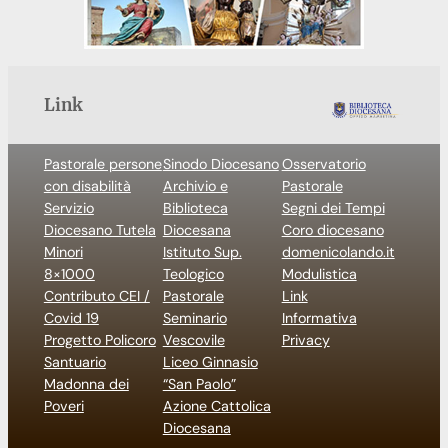
Link
Pastorale persone
Sinodo Diocesano
Osservatorio
con disabilità
Archivio e
Pastorale
Servizio
Biblioteca
Segni dei Tempi
Diocesano Tutela
Diocesana
Coro diocesano
Minori
Istituto Sup.
domenicolando.it
8×1000
Teologico
Modulistica
Contributo CEI /
Pastorale
Link
Covid 19
Seminario
Informativa
Progetto Policoro
Vescovile
Privacy
Santuario
Liceo Ginnasio
Madonna dei
“San Paolo”
Poveri
Azione Cattolica
Diocesana