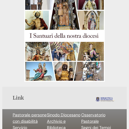
Link
Pastorale persone
Sinodo Diocesano
Osservatorio
con disabilità
Archivio e
Pastorale
Servizio
Biblioteca
Segni dei Tempi