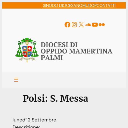
Vai
SINODO DIOCESANO
MUDOP
CONTATTI
al
contenuto
Facebook
Instagram
X
Soundcloud
YouTube
Flickr
Polsi: S. Messa
lunedì
2
Settembre
Descrizione: