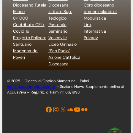
Diocesano Tutela
Diocesana
Coro diocesano
Minori
Istituto Sup.
domenicolando.it
8×1000
Teologico
Modulistica
Contributo CEI /
Pastorale
Link
Covid 19
Seminario
Informativa
Progetto Policoro
Vescovile
Privacy
Santuario
Liceo Ginnasio
Madonna dei
“San Paolo”
Poveri
Azione Cattolica
Diocesana
© 2025 – Diocesi di Oppido Mamertina – Palmi –
info@diocesioppidopalmi.it
– Sezione News: Supplemento online di
AcquaViva – Reg.Trib. di Palmi nr. 66/1993
Facebook
Instagram
X
Soundcloud
YouTube
Flickr