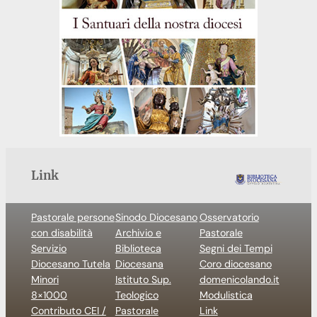
Link
Pastorale persone
Sinodo Diocesano
Osservatorio
con disabilità
Archivio e
Pastorale
Servizio
Biblioteca
Segni dei Tempi
Diocesano Tutela
Diocesana
Coro diocesano
Minori
Istituto Sup.
domenicolando.it
8×1000
Teologico
Modulistica
Contributo CEI /
Pastorale
Link