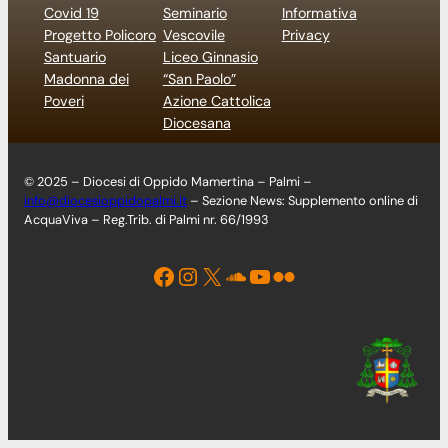
Covid 19
Seminario
Informativa
Progetto Policoro
Vescovile
Privacy
Santuario
Liceo Ginnasio
Madonna dei
“San Paolo”
Poveri
Azione Cattolica
Diocesana
© 2025 – Diocesi di Oppido Mamertina – Palmi –
info@diocesioppidopalmi.it
– Sezione News: Supplemento online di
AcquaViva – Reg.Trib. di Palmi nr. 66/1993
Facebook
Instagram
X
Soundcloud
YouTube
Flickr