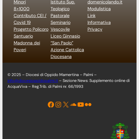
Minori
Istituto Sup.
domenicolando.it
8×1000
Teologico
Modulistica
Contributo CEI /
Pastorale
Link
Covid 19
Seminario
Informativa
Progetto Policoro
Vescovile
Privacy
Santuario
Liceo Ginnasio
Madonna dei
“San Paolo”
Poveri
Azione Cattolica
Diocesana
© 2025 – Diocesi di Oppido Mamertina – Palmi –
info@diocesioppidopalmi.it
– Sezione News: Supplemento online di
AcquaViva – Reg.Trib. di Palmi nr. 66/1993
Facebook
Instagram
X
Soundcloud
YouTube
Flickr