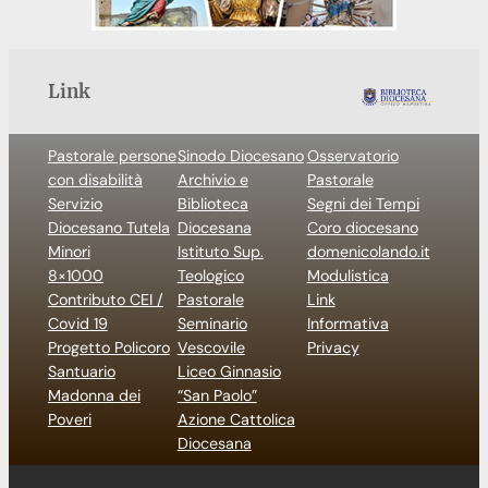
Link
Pastorale persone
Sinodo Diocesano
Osservatorio
con disabilità
Archivio e
Pastorale
Servizio
Biblioteca
Segni dei Tempi
Diocesano Tutela
Diocesana
Coro diocesano
Minori
Istituto Sup.
domenicolando.it
8×1000
Teologico
Modulistica
Contributo CEI /
Pastorale
Link
Covid 19
Seminario
Informativa
Progetto Policoro
Vescovile
Privacy
Santuario
Liceo Ginnasio
Madonna dei
“San Paolo”
Poveri
Azione Cattolica
Diocesana