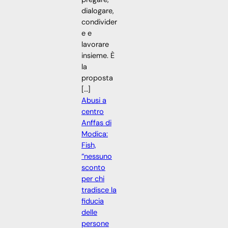
dialogare,
condivider
e e
lavorare
insieme. È
la
proposta
[…]
Abusi a
centro
Anffas di
Modica:
Fish,
“nessuno
sconto
per chi
tradisce la
fiducia
delle
persone