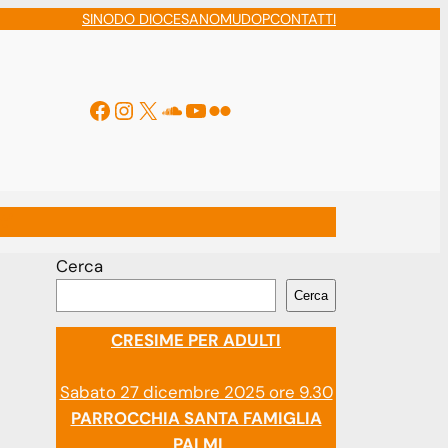
SINODO DIOCESANO
MUDOP
CONTATTI
Facebook
Instagram
X
Soundcloud
YouTube
Flickr
ti
Cerca
Cerca
CRESIME PER ADULTI
Sabato 27 dicembre 2025 ore 9.30
PARROCCHIA SANTA FAMIGLIA
PALMI