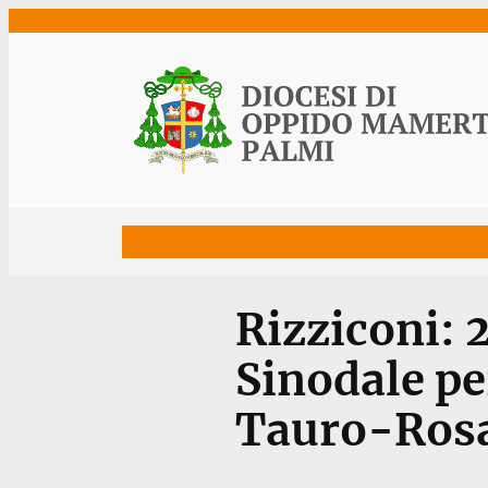
Vai
al
contenuto
Home
Vescovo
Diocesi
Uffici
Ne
Rizziconi: 
Sinodale per
Tauro-Ros