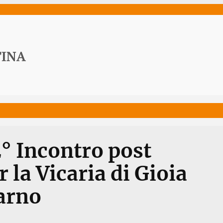
ws
Media
Documenti
Acqua Viva News
Contat
2° Incontro post
 la Vicaria di Gioia
arno