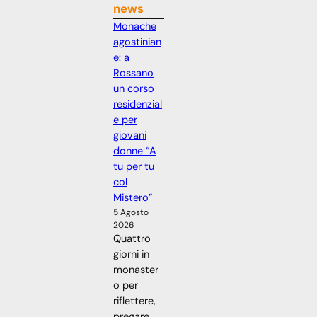
news
Monache
agostinian
e: a
Rossano
un corso
residenzial
e per
giovani
donne “A
tu per tu
col
Mistero”
5 Agosto
2026
Quattro
giorni in
monaster
o per
riflettere,
pregare,