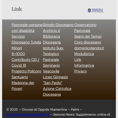
Link
Pastorale persone
Sinodo Diocesano
Osservatorio
con disabilità
Archivio e
Pastorale
Servizio
Biblioteca
Segni dei Tempi
Diocesano Tutela
Diocesana
Coro diocesano
Minori
Istituto Sup.
domenicolando.it
8×1000
Teologico
Modulistica
Contributo CEI /
Pastorale
Link
Covid 19
Seminario
Informativa
Progetto Policoro
Vescovile
Privacy
Santuario
Liceo Ginnasio
Madonna dei
“San Paolo”
Poveri
Azione Cattolica
Diocesana
© 2025 – Diocesi di Oppido Mamertina – Palmi –
info@diocesioppidopalmi.it
– Sezione News: Supplemento online di