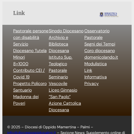
Link
Pastorale persone
Sinodo Diocesano
Osservatorio
con disabilità
Archivio e
Pastorale
Servizio
Biblioteca
Segni dei Tempi
Diocesano Tutela
Diocesana
Coro diocesano
Minori
Istituto Sup.
domenicolando.it
8×1000
Teologico
Modulistica
Contributo CEI /
Pastorale
Link
Covid 19
Seminario
Informativa
Progetto Policoro
Vescovile
Privacy
Santuario
Liceo Ginnasio
Madonna dei
“San Paolo”
Poveri
Azione Cattolica
Diocesana
© 2025 – Diocesi di Oppido Mamertina – Palmi –
info@diocesioppidopalmi.it
– Sezione News: Supplemento online di