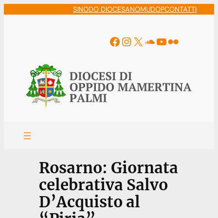
Vai
SINODO DIOCESANO
MUDOP
CONTATTI
al
contenuto
Facebook
Instagram
X
Soundcloud
YouTube
Flickr
Rosarno: Giornata
celebrativa Salvo
D’Acquisto al