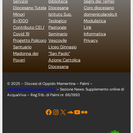
Servizio
Biblioteca
Segni dei Tempi
Diocesano Tutela
Diocesana
Coro diocesano
Minori
Istituto Sup.
domenicolando.it
8×1000
Teologico
Modulistica
Contributo CEI /
Pastorale
Link
Covid 19
Seminario
Informativa
Progetto Policoro
Vescovile
Privacy
Santuario
Liceo Ginnasio
Madonna dei
“San Paolo”
Poveri
Azione Cattolica
Diocesana
© 2025 – Diocesi di Oppido Mamertina – Palmi –
info@diocesioppidopalmi.it
– Sezione News: Supplemento online di
AcquaViva – Reg.Trib. di Palmi nr. 66/1993
Facebook
Instagram
X
Soundcloud
YouTube
Flickr