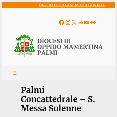
Vai
SINODO DIOCESANO
MUDOP
CONTATTI
al
contenuto
Facebook
Instagram
X
Soundcloud
YouTube
Flickr
Palmi
Concattedrale – S.
Messa Solenne