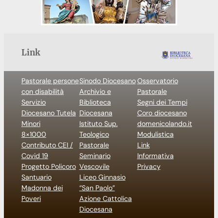
Link
Pastorale persone
Sinodo Diocesano
Osservatorio
con disabilità
Archivio e
Pastorale
Servizio
Biblioteca
Segni dei Tempi
Diocesano Tutela
Diocesana
Coro diocesano
Minori
Istituto Sup.
domenicolando.it
8×1000
Teologico
Modulistica
Contributo CEI /
Pastorale
Link
Covid 19
Seminario
Informativa
Progetto Policoro
Vescovile
Privacy
Santuario
Liceo Ginnasio
Madonna dei
“San Paolo”
Poveri
Azione Cattolica
Diocesana