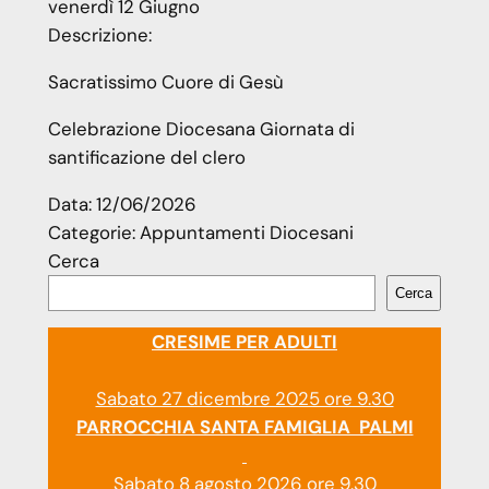
venerdì
12
Giugno
Descrizione:
Sacratissimo Cuore di Gesù
Celebrazione Diocesana Giornata di
santificazione del clero
Data:
12/06/2026
Categorie:
Appuntamenti Diocesani
Cerca
Cerca
CRESIME PER ADULTI
Sabato 27 dicembre 2025 ore 9.30
PARROCCHIA SANTA FAMIGLIA PALMI
Sabato 8 agosto 2026 ore 9.30