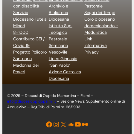
con disabilità
Archivio e
Pastorale
Servizio
Biblioteca
Segni dei Tempi
Diocesano Tutela
Diocesana
Coro diocesano
Minori
Istituto Sup.
domenicolando.it
8×1000
Teologico
Modulistica
Contributo CEI /
Pastorale
Link
Covid 19
Seminario
Informativa
Progetto Policoro
Vescovile
Privacy
Santuario
Liceo Ginnasio
Madonna dei
“San Paolo”
Poveri
Azione Cattolica
Diocesana
© 2025 – Diocesi di Oppido Mamertina – Palmi –
info@diocesioppidopalmi.it
– Sezione News: Supplemento online di
AcquaViva – Reg.Trib. di Palmi nr. 66/1993
Facebook
Instagram
X
Soundcloud
YouTube
Flickr