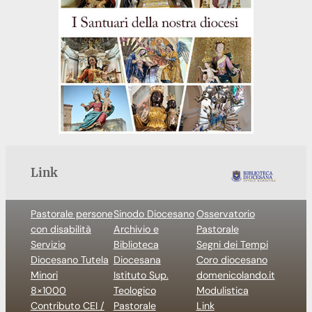
Link
Pastorale persone
Sinodo Diocesano
Osservatorio
con disabilità
Archivio e
Pastorale
Servizio
Biblioteca
Segni dei Tempi
Diocesano Tutela
Diocesana
Coro diocesano
Minori
Istituto Sup.
domenicolando.it
8×1000
Teologico
Modulistica
Contributo CEI /
Pastorale
Link