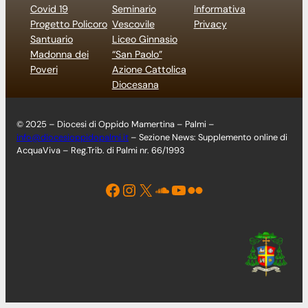
Covid 19
Seminario
Informativa
Progetto Policoro
Vescovile
Privacy
Santuario
Liceo Ginnasio
Madonna dei
“San Paolo”
Poveri
Azione Cattolica
Diocesana
© 2025 – Diocesi di Oppido Mamertina – Palmi –
info@diocesioppidopalmi.it
– Sezione News: Supplemento online di
AcquaViva – Reg.Trib. di Palmi nr. 66/1993
Facebook
Instagram
X
Soundcloud
YouTube
Flickr