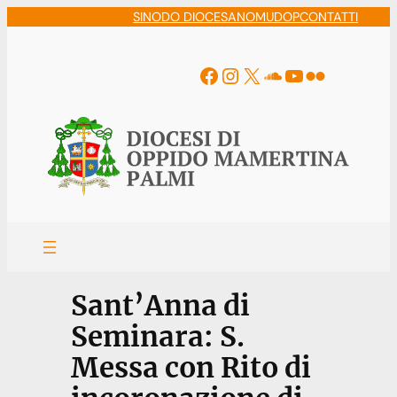
Vai
SINODO DIOCESANO
MUDOP
CONTATTI
al
contenuto
Facebook
Instagram
X
Soundcloud
YouTube
Flickr
Sant’Anna di
Seminara: S.
Messa con Rito di