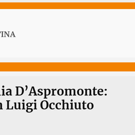
ws
Media
Documenti
Acqua Viva News
Contat
ia D’Aspromonte:
 Luigi Occhiuto