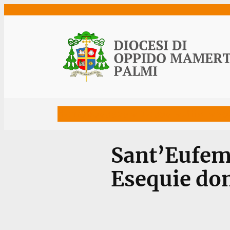
Vai
al
contenuto
Home
Vescovo
Diocesi
Uffici
Ne
Sant’Eufem
Esequie don