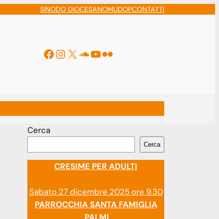
SINODO DIOCESANO
MUDOP
CONTATTI
Facebook
Instagram
X
Soundcloud
YouTube
Flickr
ti
Cerca
Cerca
CRESIME PER ADULTI
Sabato 27 dicembre 2025 ore 9.30
PARROCCHIA SANTA FAMIGLIA
PALMI