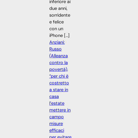
inferiore ai
due anni,
sorridente
e felice
con un
iPhone […]
Anziani:
Russo
(Alleanza
contro la
povertà),
“per chi è
costretto
a stare in
casa
l’estate
mettere in
campo
misure
efficaci
per evitare