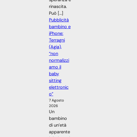
rinascita.
Può […]
Pubblicità
bambino e
iPhone:
Terragni
(Agia),
“non
normalizzi
amo il
baby
sitting
elettronic
o”
7 Agosto
2026
Un
bambino
di un’età
apparente