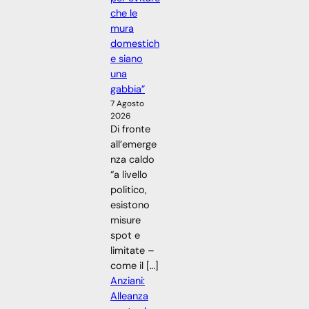
che le
mura
domestich
e siano
una
gabbia”
7 Agosto
2026
Di fronte
all’emerge
nza caldo
“a livello
politico,
esistono
misure
spot e
limitate –
come il […]
Anziani:
Alleanza