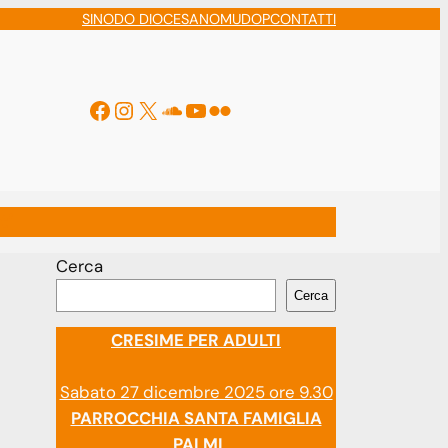
SINODO DIOCESANO
MUDOP
CONTATTI
Facebook
Instagram
X
Soundcloud
YouTube
Flickr
ti
Cerca
Cerca
CRESIME PER ADULTI
Sabato 27 dicembre 2025 ore 9.30
PARROCCHIA SANTA FAMIGLIA
PALMI