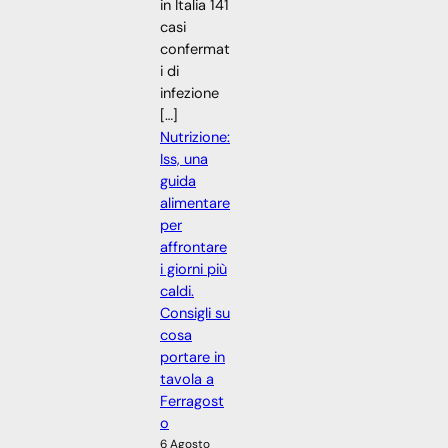
in Italia 141
casi
confermat
i di
infezione
[…]
Nutrizione:
Iss, una
guida
alimentare
per
affrontare
i giorni più
caldi.
Consigli su
cosa
portare in
tavola a
Ferragost
o
6 Agosto