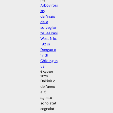
Arbovirosi:
Iss,
dall’inizio
della
sorveglian
za 141 casi
West Nile,
192 di
Dengue e
17 dì
Chikungun
ya
6 Agosto
2026
Dall’inizio
dell’anno
al 5
agosto
sono stati
segnalati