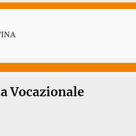
ws
Media
Documenti
Acqua Viva News
Contat
ia Vocazionale