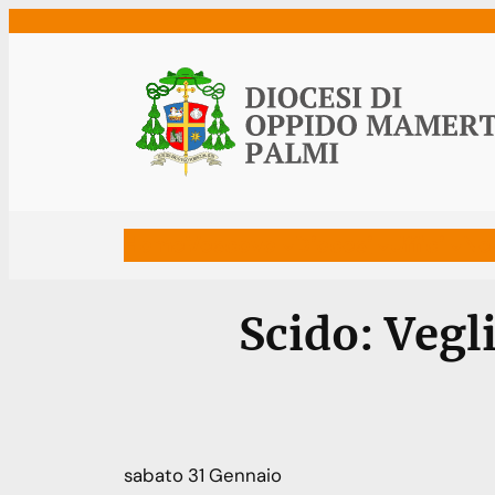
Vai
al
contenuto
Home
Vescovo
Diocesi
Uffici
Ne
Scido: Vegl
sabato
31
Gennaio