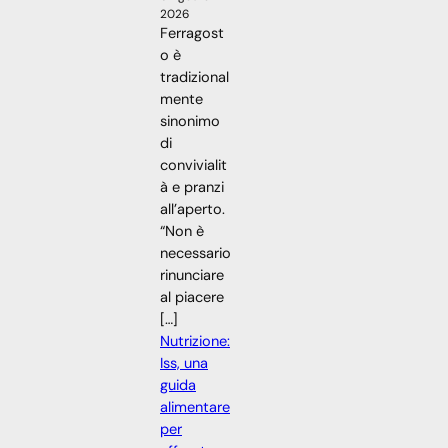
2026
Ferragost
o è
tradizional
mente
sinonimo
di
convivialit
à e pranzi
all’aperto.
“Non è
necessario
rinunciare
al piacere
[…]
Nutrizione:
Iss, una
guida
alimentare
per