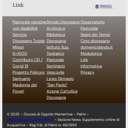
Link
Pastorale persone
Sinodo Diocesano
Osservatorio
con disabilità
Archivio e
Pastorale
Servizio
Biblioteca
Segni dei Tempi
Diocesano Tutela
Diocesana
Coro diocesano
Minori
Istituto Sup.
domenicolando.it
8×1000
Teologico
Modulistica
Contributo CEI /
Pastorale
Link
Covid 19
Seminario
Informativa
Progetto Policoro
Vescovile
Privacy
Santuario
Liceo Ginnasio
Madonna dei
“San Paolo”
Poveri
Azione Cattolica
Diocesana
© 2025 – Diocesi di Oppido Mamertina – Palmi –
info@diocesioppidopalmi.it
– Sezione News: Supplemento online di
AcquaViva – Reg.Trib. di Palmi nr. 66/1993