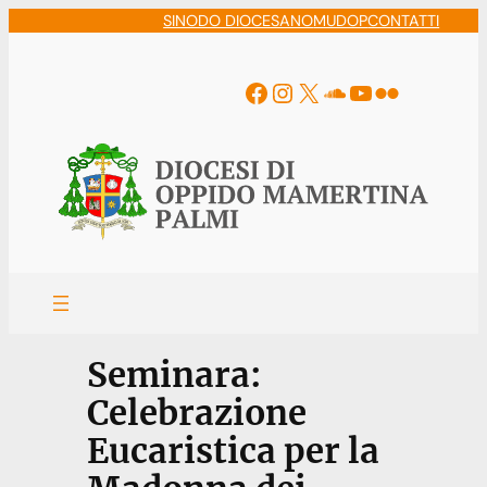
Vai
SINODO DIOCESANO
MUDOP
CONTATTI
al
contenuto
Facebook
Instagram
X
Soundcloud
YouTube
Flickr
Seminara:
Celebrazione
Eucaristica per la